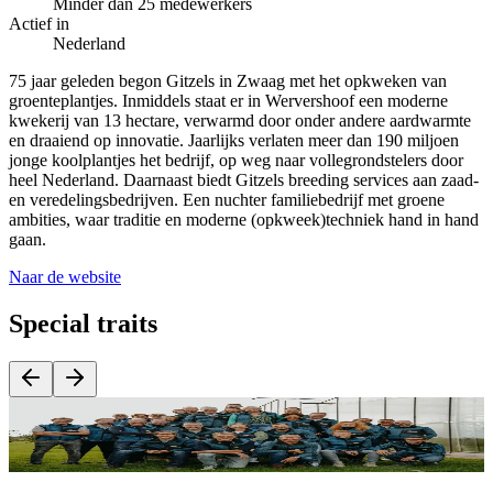
Minder dan 25 medewerkers
Actief in
Nederland
75 jaar geleden begon Gitzels in Zwaag met het opkweken van
groenteplantjes. Inmiddels staat er in Wervershoof een moderne
kwekerij van 13 hectare, verwarmd door onder andere aardwarmte
en draaiend op innovatie. Jaarlijks verlaten meer dan 190 miljoen
jonge koolplantjes het bedrijf, op weg naar vollegrondstelers door
heel Nederland. Daarnaast biedt Gitzels breeding services aan zaad-
en veredelingsbedrijven. Een nuchter familiebedrijf met groene
ambities, waar traditie en moderne (opkweek)techniek hand in hand
gaan.
Naar de website
Special traits
Als familiebedrijf gaan vakmanschap, betrokkenheid en innovatie al
S
generaties lang hand in hand.
z