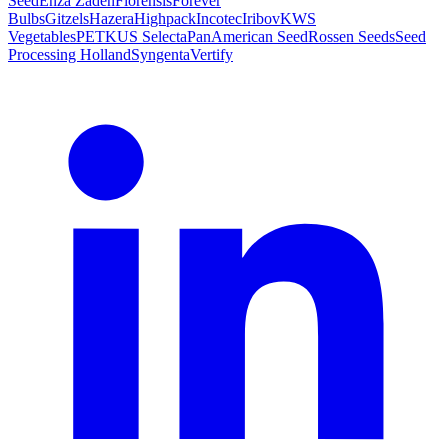
Seed
Enza Zaden
Florensis
Forever
Bulbs
Gitzels
Hazera
Highpack
Incotec
Iribov
KWS
Vegetables
PETKUS Selecta
PanAmerican Seed
Rossen Seeds
Seed
Processing Holland
Syngenta
Vertify