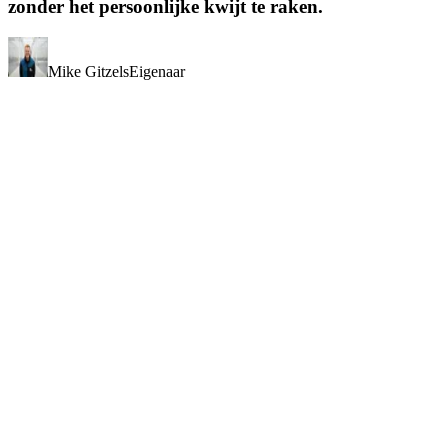
zonder het persoonlijke kwijt te raken.
Mike Gitzels
Eigenaar
Get in touch.
Maak kennis met Seed Valley.
8 events in 2026
Scroll with us.
Snack, swipe, repeat. Ontdek de wondere wereld van Seed Valley.