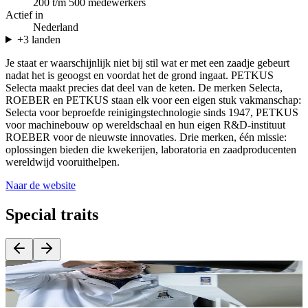
200 t/m 500 medewerkers
Actief in
Nederland
+3 landen
Je staat er waarschijnlijk niet bij stil wat er met een zaadje gebeurt
nadat het is geoogst en voordat het de grond ingaat. PETKUS
Selecta maakt precies dat deel van de keten. De merken Selecta,
ROEBER en PETKUS staan elk voor een eigen stuk vakmanschap:
Selecta voor beproefde reinigingstechnologie sinds 1947, PETKUS
voor machinebouw op wereldschaal en hun eigen R&D-instituut
ROEBER voor de nieuwste innovaties. Drie merken, één missie:
oplossingen bieden die kwekerijen, laboratoria en zaadproducenten
wereldwijd vooruithelpen.
Naar de website
Special traits
Een compleet portfolio: van reiniging en kalibratie tot optische
H
sortering, zaadbehandeling en laboratoriumapparatuur.
w
b