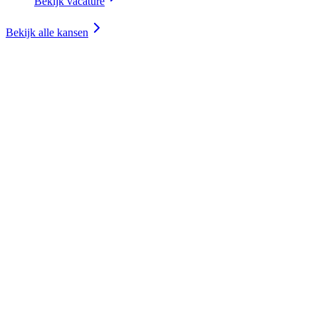
Bekijk vacature
Bekijk alle kansen
Get in touch.
Maak kennis met Seed Valley.
8 events in 2026
Scroll with us.
Snack, swipe, repeat. Ontdek de wondere wereld van Seed Valley.