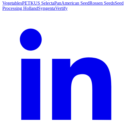
Vegetables
PETKUS Selecta
PanAmerican Seed
Rossen Seeds
Seed
Processing Holland
Syngenta
Vertify