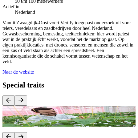
50 t/m 100 medewerkers
Actief in
Nederland
Vanuit Zwaagdijk-Oost voert Vertify toegepast onderzoek uit voor
telers, veredelaars en zaadbedrijven door heel Nederland.
Gewasbescherming, bemesting, teelttechnieken: hier wordt getest
wat in de praktijk écht werkt, voordat het de markt op gaat. Op
eigen praktijklocaties, met drones, sensoren en mensen die zowel in
een kas of veld staan als achter een spreadsheet. Een
kennisorganisatie die de schakel vormt tussen wetenschap en het
veld.
Naar de website
Special traits
Vertify veredelt zelf niets, maar bezit wel de meest veelzijdige
O
agrarische testomgeving van Europa.
o
l