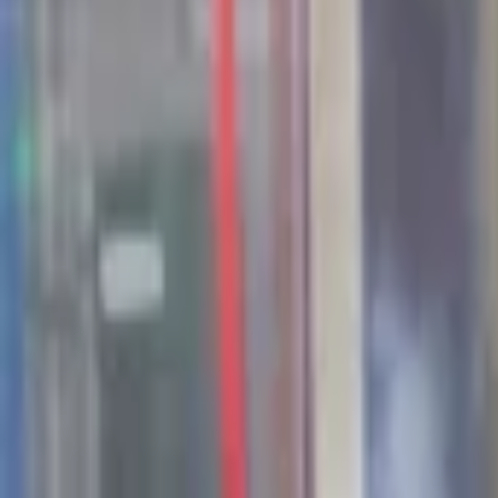
44
Kansen in the valley
Jobs & Stages
Bedrijven
Werkvelden
Verhalen
Over Seed Valley?
Kom in contact
Taal
:
NL
EN