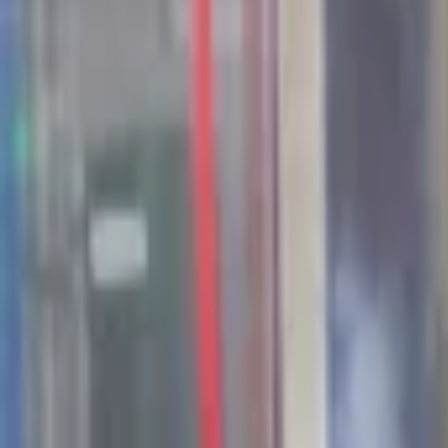
44
Kansen in the valley
Jobs & Stages
Bedrijven
Werkvelden
Verhalen
Over Seed Valley?
Kom in contact
Taal
:
NL
EN