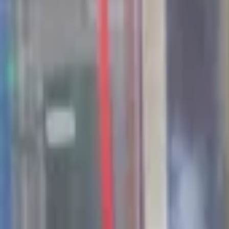
44
Kansen in the valley
Jobs & Stages
Bedrijven
Werkvelden
Verhalen
Over Seed Valley?
Kom in contact
Taal
:
NL
EN