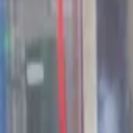
44
Kansen in the valley
Jobs & Stages
Bedrijven
Werkvelden
Verhalen
Over Seed Valley?
Kom in contact
Taal
:
NL
EN