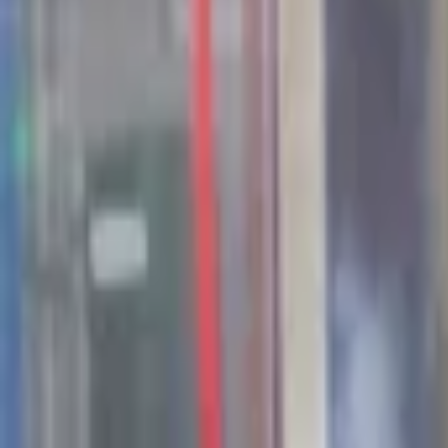
44
Kansen in the valley
Jobs & Stages
Bedrijven
Werkvelden
Verhalen
Over Seed Valley?
Kom in contact
Taal
:
NL
EN