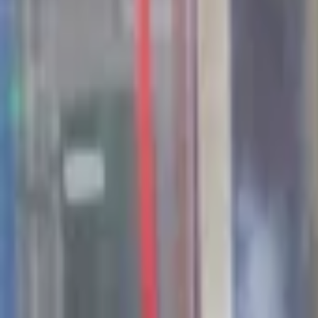
44
Kansen in the valley
Jobs & Stages
Bedrijven
Werkvelden
Verhalen
Over Seed Valley?
Kom in contact
Taal
:
NL
EN