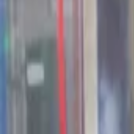
44
Kansen in the valley
Jobs & Stages
Bedrijven
Werkvelden
Verhalen
Over Seed Valley?
Kom in contact
Taal
:
NL
EN