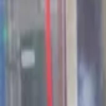
44
Kansen in the valley
Jobs & Stages
Bedrijven
Werkvelden
Verhalen
Over Seed Valley?
Kom in contact
Taal
:
NL
EN