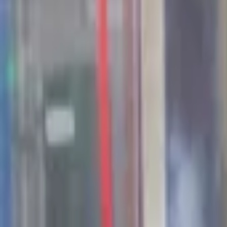
44
Kansen in the valley
Jobs & Stages
Bedrijven
Werkvelden
Verhalen
Over Seed Valley?
Kom in contact
Taal
:
NL
EN