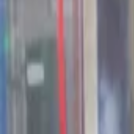
44
Kansen in the valley
Jobs & Stages
Bedrijven
Werkvelden
Verhalen
Over Seed Valley?
Kom in contact
Taal
:
NL
EN