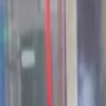
44
Kansen in the valley
Jobs & Stages
Bedrijven
Werkvelden
Verhalen
Over Seed Valley?
Kom in contact
Taal
:
NL
EN