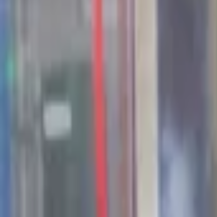
44
Kansen in the valley
Jobs & Stages
Bedrijven
Werkvelden
Verhalen
Over Seed Valley?
Kom in contact
Taal
:
NL
EN