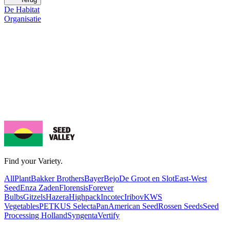
De Habitat
Organisatie
Find your Variety.
AllPlant
Bakker Brothers
Bayer
Bejo
De Groot en Slot
East-West
Seed
Enza Zaden
Florensis
Forever
Bulbs
Gitzels
Hazera
Highpack
Incotec
Iribov
KWS
Vegetables
PETKUS Selecta
PanAmerican Seed
Rossen Seeds
Seed
Processing Holland
Syngenta
Vertify