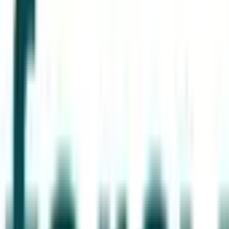
44
Kansen in the valley
Jobs & Stages
Bedrijven
Werkvelden
Verhalen
Over Seed Valley?
Kom in contact
Taal
:
NL
EN