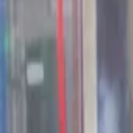
44
Kansen in the valley
Jobs & Stages
Bedrijven
Werkvelden
Verhalen
Over Seed Valley?
Kom in contact
Taal
:
NL
EN