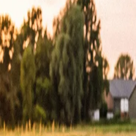
44
Kansen in the valley
Jobs & Stages
Bedrijven
Werkvelden
Verhalen
Over Seed Valley?
Kom in contact
Taal
:
NL
EN