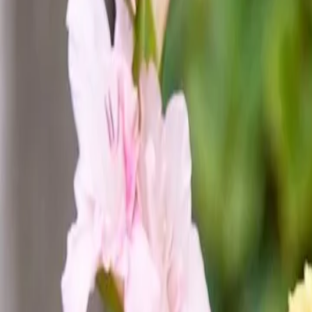
44
Kansen in the valley
Jobs & Stages
Bedrijven
Werkvelden
Verhalen
Over Seed Valley?
Kom in contact
Taal
:
NL
EN